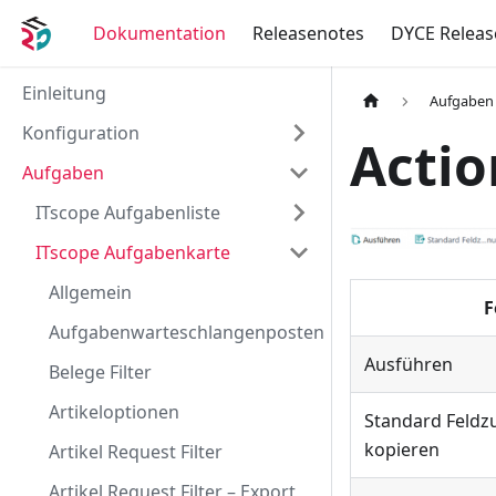
Dokumentation
Releasenotes
DYCE Releas
Einleitung
Aufgaben
Konfiguration
Actio
Aufgaben
ITscope Aufgabenliste
ITscope Aufgabenkarte
Allgemein
F
Aufgabenwarteschlangenposten
Ausführen
Belege Filter
Artikeloptionen
Standard Feld
kopieren
Artikel Request Filter
Artikel Request Filter – Export